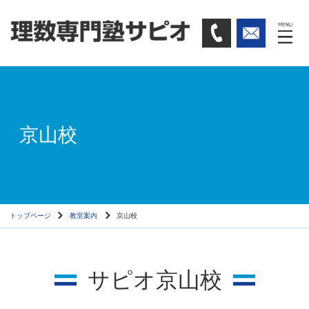
京山校
トップページ
教室案内
京山校
サピオ京山校